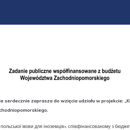
erdecznie zaprasza do wzięcia udziału w projekcie: „Ku
chodniopomorskiego.
и польської мови для іноземців», співфінансованому з бюдж