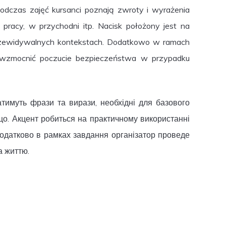
dczas zajęć kursanci poznają zwroty i wyrażenia
pracy, w przychodni itp. Nacisk położony jest na
rzewidywalnych kontekstach. Dodatkowo w ramach
e wzmocnić poczucie bezpieczeństwa w przypadku
атимуть фрази та вирази, необхідні для базового
тощо. Акцент робиться на практичному використанні
 Додатково в рамках завдання організатор проведе
а життю.