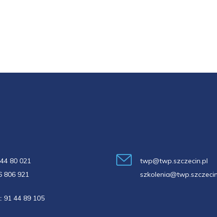
 44 80 021
twp@twp.szczecin.pl
6 806 921
szkolenia@twp.szczecin
x:
91 44 89 105