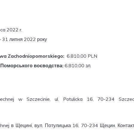
pca 2022 r.
– 31 липня 2022 року
twa Zachodniopomorskiego:
6.810,00 PLN
-Поморського воєводства:
6.810,00 зл.
ej w Szczecinie, ul. Potulicka 16, 70-234 Szczecin
j в Щецині, вул. Потулицька 16, 70-234 Щецин. Контакт