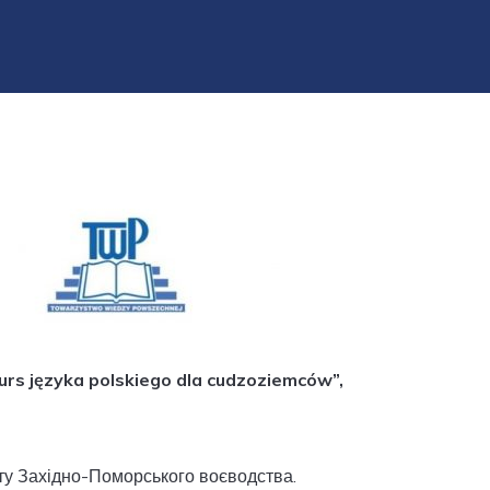
rs języka polskiego dla cudzoziemców”,
ету Західно-Поморського воєводства.