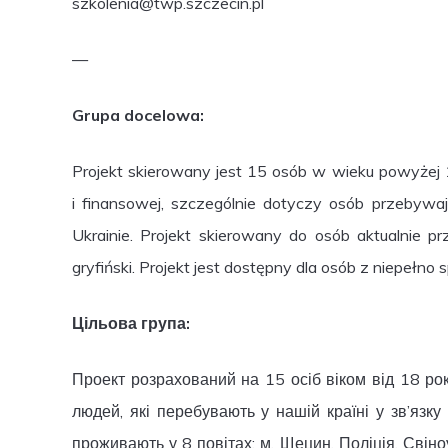
szkolenia@twp.szczecin.pl
—
Grupa docelowa:
Projekt skierowany jest 15 osób w wieku powyżej 
i finansowej, szczególnie dotyczy osób przebyw
Ukrainie. Projekt skierowany do osób aktualnie prz
gryfiński. Projekt jest dostępny dla osób z niepełno
Цільова група:
Проект розрахований на 15 осіб віком від 18 рок
людей, які перебувають у нашій країні у зв’язку
проживають у 8 повітах: м. Щецин, Поліція, Свін