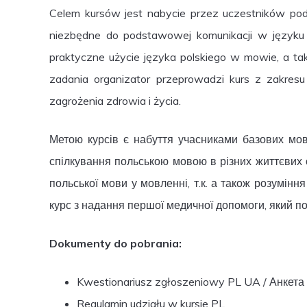
Celem kursów jest nabycie przez uczestników po
niezbędne do podstawowej komunikacji w języku p
praktyczne użycie języka polskiego w mowie, a
zadania organizator przeprowadzi kurs z zakre
zagrożenia zdrowia i życia.
Метою курсів є набуття учасниками базових мовн
спілкування польською мовою в різних життєвих си
польської мови у мовленні, т.к. а також розумін
курс з надання першої медичної допомоги, який пол
Dokumenty do pobrania:
Kwestionariusz zgłoszeniowy PL UA
/
Анкета
Regulamin udziału w kursie PL