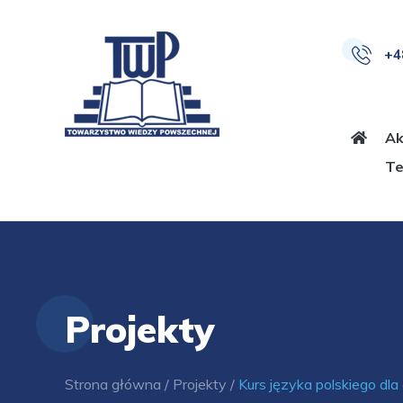
Przejdź
do
+48
treści
Ak
T
Projekty
Strona główna
/
Projekty
/
Kurs języka polskiego d