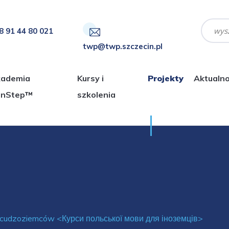
 91 44 80 021
twp@twp.szczecin.pl
ademia
Kursy i
Projekty
Aktualno
enStep™
szkolenia
la cudzoziemców <Курси польської мови для іноземців>