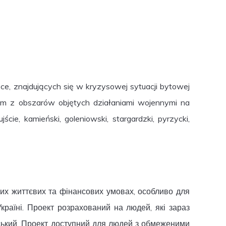
e, znajdujących się w kryzysowej sytuacji bytowej
em z obszarów objętych działaniami wojennymi na
cie, kamieński, goleniowski, stargardzki, pyrzycki,
ових життєвих та фінансових умовах, особливо для
Україні. Проект розрахований на людей, які зараз
інський. Проект доступний для людей з обмеженими