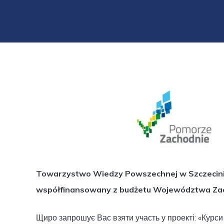
Towarzystwo Wiedzy Powszechnej w Szczecinie s
współfinansowany z budżetu Województwa Za
Щиро запрошує Вас взяти участь у проекті: «Курс