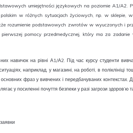
dstawowych umiejętności językowych na poziomie A1/A2. Po
olskim w różnych sytuacjach życiowych, np. w sklepie, w 
 także rozumienie podstawowych zwrotów w wyuczonych i p
su pierwszej pomocy przedmedycznej, który ma za zadani
их навичок на рівні А1/А2. Під час курсу студенти вивч
туаціях, наприклад, у магазині, на роботі, в поліклініці 
ня основних фраз у вивчених і передбачуваних контекстах.
ягає у посиленні почуття безпеки у разі загрози здоров’ю т
 заявки