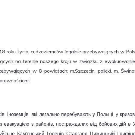
18 roku życia, cudzoziemców legalnie przebywających w Polsc
ających na terenie naszego kraju w związku z ewakuowani
ebywających w 8 powiatach: m.Szczecin, policki, m. Świnoujś
 sprawnościami.
ів, іноземців, які легально перебувають у Польщі, у криз
 з евакуацією з районів, постраждалих від бойових дій в 
оуйсьце, Кам’єнський, Голенів, Старгард, Пижицький, Гриф