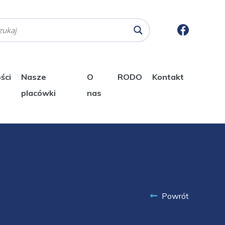
ści
Nasze
O
RODO
Kontakt
placówki
nas
Powrót